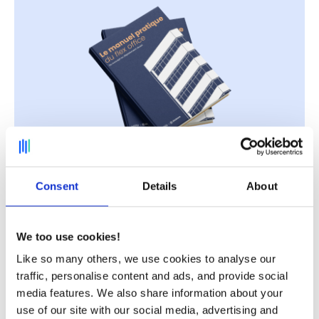
Consent
Details
About
3. Appuyez vos décisions d’aménagement
We too use cookies!
sur la donnée d’occupation.
Like so many others, we use cookies to analyse our
traffic, personalise content and ads, and provide social
Pour convaincre le CODIR que le flex office n’est pas
media features. We also share information about your
une lubie, rien de mieux que de leur
montrer les
use of our site with our social media, advertising and
taux d’occupation
actuels de vos bureaux
! Dès