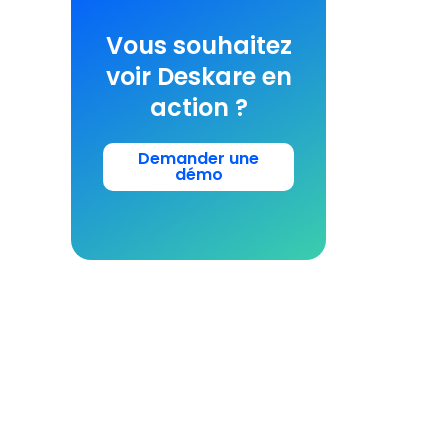
Vous souhaitez
voir Deskare en
action ?
Demander une
démo