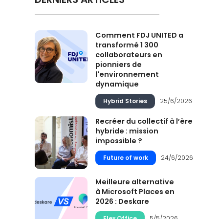
Comment FDJ UNITED a
transformé 1 300
collaborateurs en
pionniers de
l'environnement
dynamique
Hybrid Stories
25/6/2026
Recréer du collectif à l’ère
hybride : mission
impossible ?
Future of work
24/6/2026
Meilleure alternative
à Microsoft Places en
2026 : Deskare
Flex Office
5/5/2026