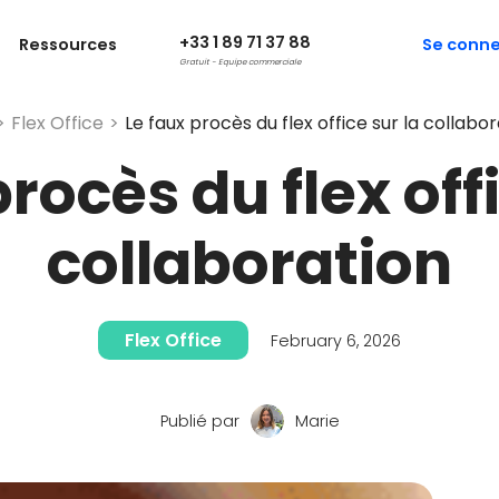
+33 1 89 71 37 88
Ressources
Se conne
Gratuit - Equipe commerciale
>
Flex Office
>
Le faux procès du flex office sur la collabo
rocès du flex offi
collaboration
Flex Office
February 6, 2026
Publié par
Marie