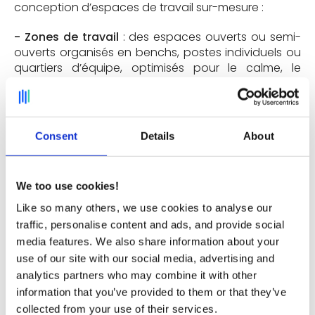
conception d’espaces de travail sur-mesure :
- Zones de travail
: des espaces ouverts ou semi-
ouverts organisés en benchs, postes individuels ou
quartiers d’équipe, optimisés pour le calme, le
confort ergonomique et la lumière naturelle, et
conçus pour accueillir une diversité de postures de
travail selon les besoins des métiers ;
Consent
Details
About
- Zones de réflexion
: des salles de réunion pensées
pour accueillir tous les formats d’échanges, du
point informel à la réunion stratégique : cabines
We too use cookies!
acoustiques de deux personnes pour les visios
rapides, salles assis-debout pour les réunions
Like so many others, we use cookies to analyse our
dynamiques, grandes salles modulables pour les
traffic, personalise content and ads, and provide social
comités élargis ou les moments collectifs, ou
media features. We also share information about your
encore petites alcôves acoustiques offrant intimité
use of our site with our social media, advertising and
et silence ;
analytics partners who may combine it with other
information that you’ve provided to them or that they’ve
- Zone d’ateliers :
dédiées aux travaux de groupe
collected from your use of their services.
et aux sessions de co-création, équipées de