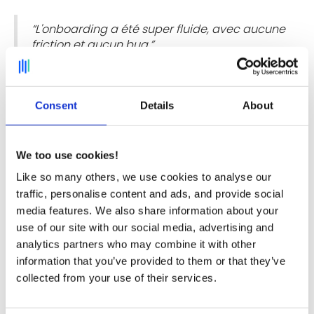
“L'onboarding a été super fluide, avec aucune
friction et aucun bug.”
Une des grosses forces de Deskare, c’est la rapidité
de la mise en place. En 20 minutes côté
Consent
Details
About
administrateur et 2 minutes côté collaborateur,
vous êtes complètement opérationnels. D’ailleurs, il
n’y a aucun frais de mise en place !
We too use cookies!
Like so many others, we use cookies to analyse our
Un avenir qui peut désormais
traffic, personalise content and ads, and provide social
media features. We also share information about your
s’envisager sereinement
use of our site with our social media, advertising and
analytics partners who may combine it with other
information that you’ve provided to them or that they’ve
Nous laissons le mot de la fin à Natacha :
collected from your use of their services.
“Pumpkin sort d’une grosse phase de