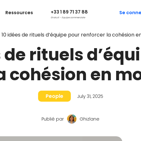
+33 1 89 71 37 88
Ressources
Se conne
Gratuit - Equipe commerciale
10 idées de rituels d’équipe pour renforcer la cohésion 
s de rituels d’équ
la cohésion en m
People
July 31, 2025
Publié par
Ghizlane