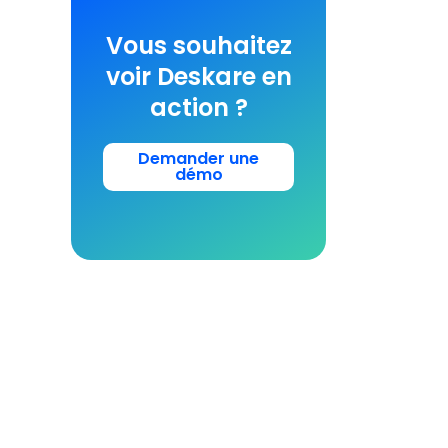
Vous souhaitez
voir Deskare en
action ?
Demander une
démo