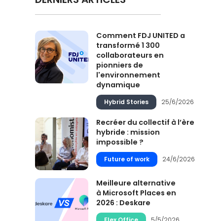
Comment FDJ UNITED a
transformé 1 300
collaborateurs en
pionniers de
l'environnement
dynamique
Hybrid Stories
25/6/2026
Recréer du collectif à l’ère
hybride : mission
impossible ?
Future of work
24/6/2026
Meilleure alternative
à Microsoft Places en
2026 : Deskare
Flex Office
5/5/2026