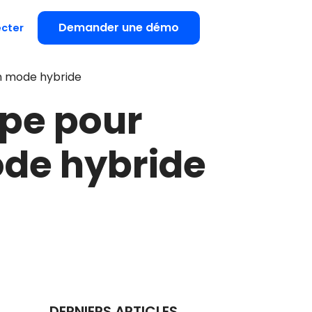
Demander une démo
cter
en mode hybride
ipe pour
ode hybride
DERNIERS ARTICLES