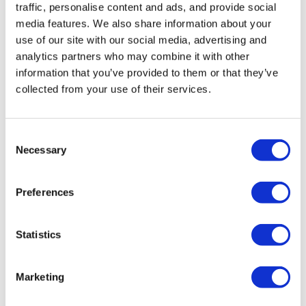
large sur vos processus RH tout en restant
traffic, personalise content and ads, and provide social
modulaire, afin d’ajouter facilement de nouvelles
media features. We also share information about your
fonctionnalités sans relancer un projet complexe. La
use of our site with our social media, advertising and
solution doit également tenir compte de vos
analytics partners who may combine it with other
spécificités : secteur, convention collective,
information that you’ve provided to them or that they’ve
structure multi-sites, règles internes. La souplesse de
collected from your use of their services.
paramétrage (workflows, circuits d’approbation,
délégations) est essentielle pour que le logiciel
s'adapte à votre organisation et non l’inverse.
Consent
Necessary
Selection
Ergonomie et expérience utilisateur : clé
de l’adoption
Preferences
Une fois l'intégration du SIRH réussie, même le
Statistics
meilleur logiciel RH peut échouer si les
collaborateurs le jugent trop complexe. L’interface
doit être simple, fluide et intuitive. L’accès mobile est
Marketing
indispensable : demandes de congés, validation
des notes de frais ou consultation des documents