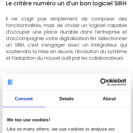
Le critère numéro un d’un bon logiciel SIRH
Il ne s’agit pas simplement de comparer des
fonctionnalités, mais de choisir un logiciel capable
d’occuper une place durable dans l’entreprise et
d’accompagner votre digitalisation RH. Sélectionner
un SIRH, c’est s’engager avec un intégrateur qui
soutiendra la mise en œuvre, l’évolution du système
et l’adoption du nouvel outil par les collaborateurs.
Adéquation fonctionnelle et couverture
des besoins
Consent
Details
About
Plusieurs dimensions sont à analyser : adéquation
fonctionnelle, ergonomie, aspects techniques,
sécurité, modèle économique et
We too use cookies!
accompagnement. Un logiciel SIRH doit répondre à
vos besoins prioritaires. Il doit offrir une couverture
Like so many others, we use cookies to analyse our