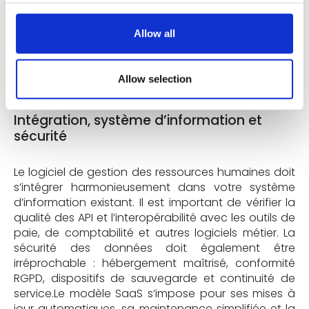
RH doivent être possibles en quelques clics. Un
portail collaborateur clair et centralisé (soldes de
Allow all
congés, fiches de paie, documents, annuaire)
facilite l’adoption et installe le SIRH comme un
réflexe dans le quotidien des équipes.
Allow selection
Intégration, système d’information et
sécurité
Le logiciel de gestion des ressources humaines doit
s’intégrer harmonieusement dans votre système
d’information existant. Il est important de vérifier la
qualité des API et l’interopérabilité avec les outils de
paie, de comptabilité et autres logiciels métier. La
sécurité des données doit également être
irréprochable : hébergement maîtrisé, conformité
RGPD, dispositifs de sauvegarde et continuité de
service.Le modèle SaaS s’impose pour ses mises à
jour automatiques, sa maintenance simplifiée et la