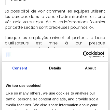
La possibilité de voir comment les équipes utilisent
les bureaux dans la zone d'administration est une
véritable valeur ajoutée, et les informations fournies
par cette section sont précieuses pour nos RH.
Lorsque les employés arrivent et partent, la base
d'utilisateurs est mise à jour presque
automatiquement et les nouveaux arrivants
peuvent être intégrés très rapidement sans avoir à
créer leur compte à la main.
Consent
Details
About
Un dernier mot ?
We too use cookies!
Like so many others, we use cookies to analyse our
Aujourd'hui, nous nous retrouvons plus facilement
traffic, personalise content and ads, and provide social
au bureau et venons pour les moments qui
media features. We also share information about your
comptent vraiment (brainstorming, travail en