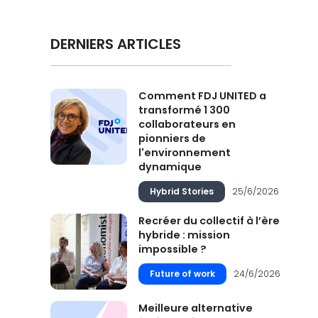
DERNIERS ARTICLES
Comment FDJ UNITED a
transformé 1 300
collaborateurs en
pionniers de
l'environnement
dynamique
Hybrid Stories
25/6/2026
Recréer du collectif à l’ère
hybride : mission
impossible ?
Future of work
24/6/2026
Meilleure alternative