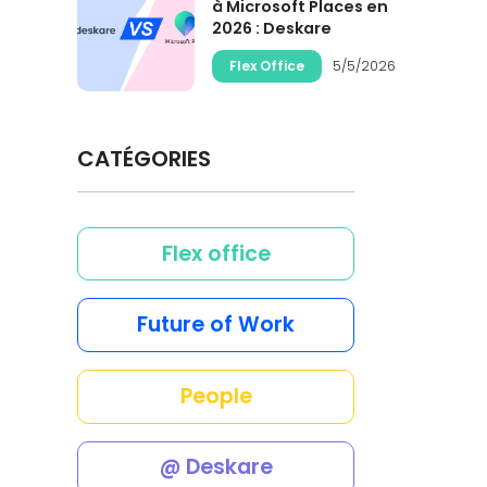
à Microsoft Places en
2026 : Deskare
Flex Office
5/5/2026
CATÉGORIES
Flex office
Future of Work
People
@ Deskare