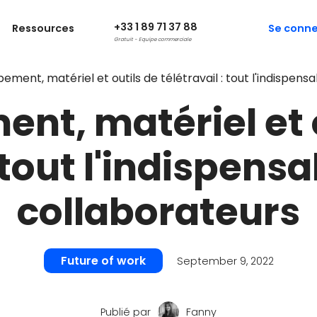
+33 1 89 71 37 88
Ressources
Se conne
Gratuit - Equipe commerciale
pement, matériel et outils de télétravail : tout l'indispen
nt, matériel et 
: tout l'indispens
collaborateurs
Future of work
September 9, 2022
Publié par
Fanny