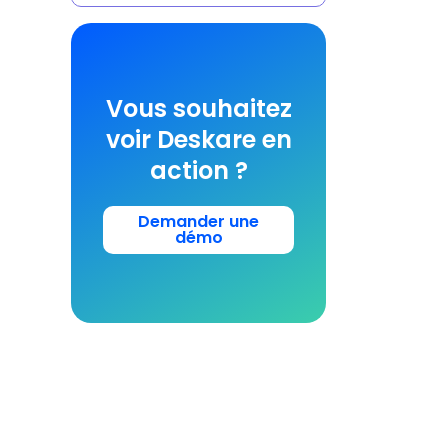
Vous souhaitez
voir Deskare en
action ?
Demander une
démo