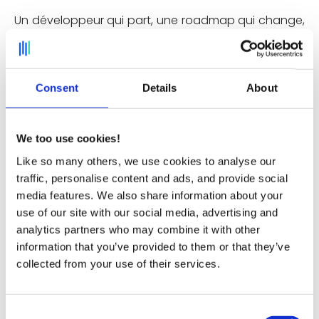
Un développeur qui part, une roadmap qui change,
un projet qui s’enlise : autant de risques bien réels
pour un produit non cœur de métier. Une fois les
ressources parties de l'entreprise, un legacy se
construit, et ne fait qu'augmenter les coûts de
Consent
Details
About
migration / réversibilité.
We too use cookies!
Like so many others, we use cookies to analyse our
Tableau comparatif
traffic, personalise content and ads, and provide social
media features. We also share information about your
use of our site with our social media, advertising and
Deskare
Solution
analytics partners who may combine it with other
Critère
(SaaS)
interne
information that you’ve provided to them or that they’ve
collected from your use of their services.
1-3
Déploiement
3-9 mois
semaines
Consent