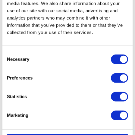
media features. We also share information about your
organisé ? Trop long ? Cette démarche améliore la
qualité des réunions, renforce la participation et
use of our site with our social media, advertising and
construit un modèle d’échange adapté à votre
analytics partners who may combine it with other
entreprise.
information that you’ve provided to them or that they’ve
collected from your use of their services.
Règle bonus Deskare : Optimiser la
réservation des salles de réunions
Consent
Necessary
Selection
En mode hybride, il n’est plus toujours pertinent de
réserver une grande salle par réflexe. Une réunion
Preferences
hybride implique souvent qu’une partie des
participants sera en télétravail : inutile donc de
bloquer une salle de 8 ou 10 places si, in fine, seuls 2
Statistics
ou 3 collaborateurs seront présents sur site. Cela
contribue à la sous-optimisation des espaces, un
problème récurrent dans de nombreuses
Marketing
entreprises.