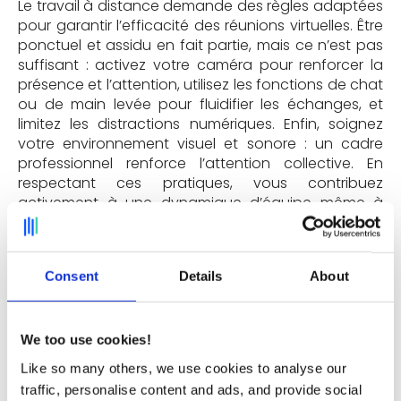
Le travail à distance demande des règles adaptées
pour garantir l’efficacité des réunions virtuelles. Être
ponctuel et assidu en fait partie, mais ce n’est pas
suffisant : activez votre caméra pour renforcer la
présence et l’attention, utilisez les fonctions de chat
ou de main levée pour fluidifier les échanges, et
limitez les distractions numériques. Enfin, soignez
votre environnement visuel et sonore : un cadre
professionnel renforce l’attention collective. En
respectant ces pratiques, vous contribuez
activement à une dynamique d’équipe même à
distance.
Consent
Details
About
10. Donner du feedback pour améliorer les
futures réunions
We too use cookies!
Prenez régulièrement quelques minutes pour
Like so many others, we use cookies to analyse our
recueillir du feedback sur le contenu, le déroulement
traffic, personalise content and ads, and provide social
ou la forme de vos réunions. Était-ce utile ? Bien