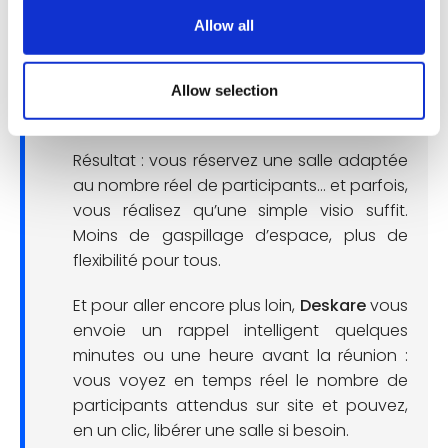
Allow all
Bon à savoir :
Grâce à
Deskare
, vous
pouvez visualiser en un clin d’œil qui sera
en télétravail et qui sera sur place pour la
Allow selection
réunion.
Résultat : vous réservez une salle adaptée
au nombre réel de participants… et parfois,
vous réalisez qu’une simple visio suffit.
Moins de gaspillage d’espace, plus de
flexibilité pour tous.
Et pour aller encore plus loin,
Deskare
vous
envoie un rappel intelligent quelques
minutes ou une heure avant la réunion :
vous voyez en temps réel le nombre de
participants attendus sur site et pouvez,
en un clic, libérer une salle si besoin.