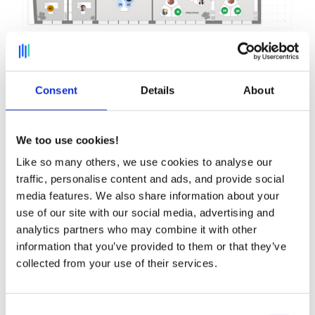
Exemple de desk booking rendu possible sur la
plateforme Deskare
Consent
Details
About
Comment diviser le bureau en
We too use cookies!
zones pour le flex office ?
Like so many others, we use cookies to analyse our
traffic, personalise content and ads, and provide social
media features. We also share information about your
Lors de la division d'un bureau en zones pour le flex
use of our site with our social media, advertising and
office, plusieurs facteurs doivent être pris en
compte, tels que les besoins des employés, les
analytics partners who may combine it with other
types d'activités réalisées et l'organisation
information that you’ve provided to them or that they’ve
spécifique de l'entreprise. Voici quelques exemples
collected from your use of their services.
pour vous aider à diviser vos bureaux en zones :
Consent