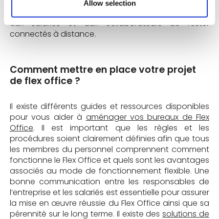
numériques jouent par ailleurs un rôle important
Allow selection
dans le fonctionnement du Flex Office, permettant
aux salariés et aux collaborateurs de rester
connectés à distance.
Comment mettre en place votre projet
de flex office ?
Il existe différents guides et ressources disponibles
pour vous aider à
aménager vos bureaux de Flex
Office
. Il est important que les règles et les
procédures soient clairement définies afin que tous
les membres du personnel comprennent comment
fonctionne le Flex Office et quels sont les avantages
associés au mode de fonctionnement flexible. Une
bonne communication entre les responsables de
l’entreprise et les salariés est essentielle pour assurer
la mise en œuvre réussie du Flex Office ainsi que sa
pérennité sur le long terme. Il existe des
solutions de