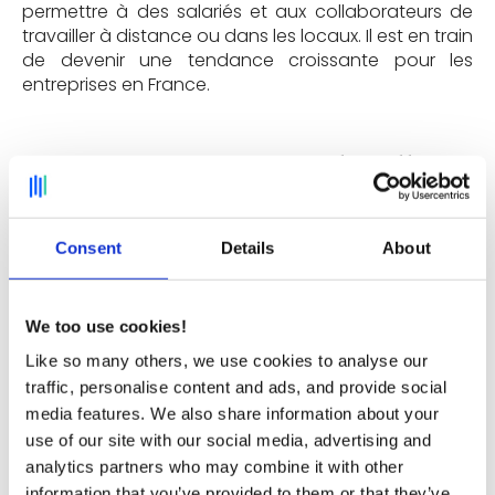
permettre à des salariés et aux collaborateurs de
travailler à distance ou dans les locaux. Il est en train
de devenir une tendance croissante pour les
entreprises en France.
Quels sont les avantages du flex office ?
Le flex office est de plus en plus adopté par les
entreprises car il offre de nombreux
avantages en
Consent
Details
About
termes de productivité, de flexibilité et de réduction
des coûts
. Les entreprises peuvent offrir à leurs
employés une nouvelle façon de travailler qui leur
We too use cookies!
permet de travailler à leur propre rythme et de
Like so many others, we use cookies to analyse our
bénéficier d'une plus grande flexibilité. En outre, le
traffic, personalise content and ads, and provide social
flex office permet de favoriser le bien-être au travail,
media features. We also share information about your
de réduire les coûts d'immobilier et de
fonctionnement en n'ayant pas besoin d'autant de
use of our site with our social media, advertising and
postes fixes qu'avec un fonctionnement
analytics partners who may combine it with other
traditionnel. C'est pourquoi le flex office est de plus
information that you’ve provided to them or that they’ve