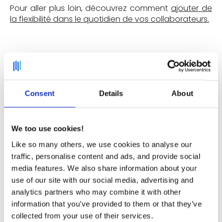
Pour aller plus loin, découvrez comment
ajouter de
la flexibilité dans le quotidien de vos collaborateurs.
FAQ : Les réponses aux questions
fréquemment posées sur le
Consent
Details
About
bureau cocooning
We too use cookies!
Like so many others, we use cookies to analyse our
Comment créer une ambiance
traffic, personalise content and ads, and provide social
chaleureuse dans un bureau ?
media features. We also share information about your
use of our site with our social media, advertising and
L’utilisation de matériaux naturels tels que le bois, de
analytics partners who may combine it with other
couleurs de style minimaliste comme le blanc,
information that you’ve provided to them or that they’ve
d’éléments de décoration et une touche de design
collected from your use of their services.
(mobilier, tapis, coussins, lampes, déco murale,