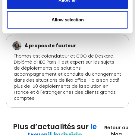
d'organisation du travail doit être pensé très
précisément. En gardant à l'esprit ces quelques
bonnes pratiques, vous pouvez contribuer à
rendre
la transition plus douce pour tous les salariés
.
Allow selection
À propos de l'auteur
Thomas est cofondateur et COO de Deskare.
Diplômé d'HEC Paris, il est expert sur les sujets
de déploiements de solutions,
accompagnement et conduite du changement
dans des situations de flex office. Il a a son actif
plus de 150 déploiements de la solution en
France et à l'étranger chez des clients grands
comptes.
Plus d’actualités sur
le
Retour au
blog