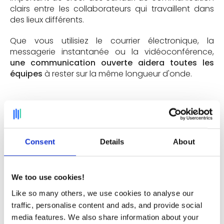
clairs entre les collaborateurs qui travaillent dans
des lieux différents.
Que vous utilisiez le courrier électronique, la
messagerie instantanée ou la vidéoconférence,
une communication ouverte aidera toutes les
équipes
à rester sur la même longueur d'onde.
La simplification de la gestion RH
Les outils qui aident à
gérer les aspects RH
peuvent
Consent
Details
About
être très utiles pour réussir le passage au flex office.
En particulier, ils peuvent aider à :
Déterminer des règles de télétravail
We too use cookies!
personnalisées
Like so many others, we use cookies to analyse our
Établir des statistiques de présence
traffic, personalise content and ads, and provide social
Identifier les
risques d'isolement
Renforcer la
culture d'entreprise
media features. We also share information about your