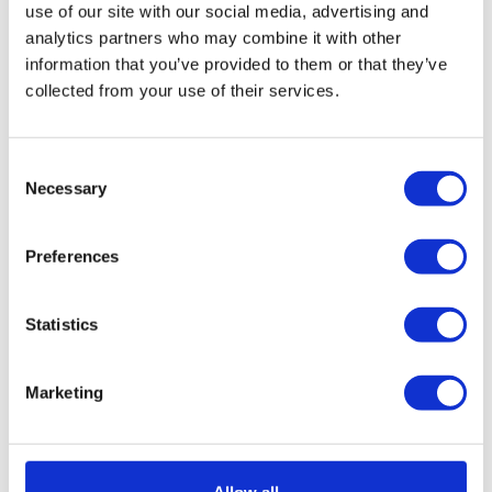
use of our site with our social media, advertising and
analytics partners who may combine it with other
La gestion des espaces au sein des
information that you’ve provided to them or that they’ve
locaux de l'entreprise
collected from your use of their services.
Afin de
tirer le meilleur parti de l'espace de
Consent
l'entreprise
, il est important d'utiliser des outils qui
Necessary
Selection
aident à le gérer. Ces outils peuvent notamment
aider à :
Identifier les zones sous-utilisées
Preferences
Optimiser les flux de circulation
Réduire les nuisances sonores
Statistics
Garantir un poste de travail optimal pour tous
les salariés
Marketing
Le flex office est de plus en plus populaire, à juste
titre, mais le changement vers ce type
Allow all