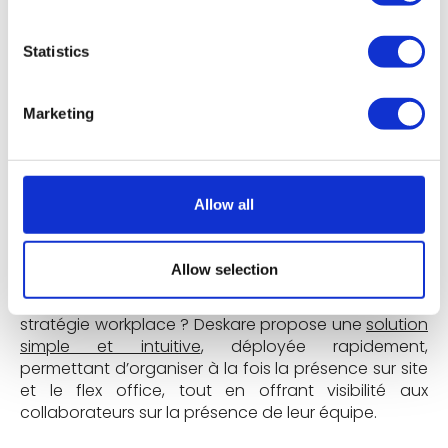
pour 1 salarié, à des scénarios avec 1 poste pour 3
salariés ou plus.
Statistics
Avec l'installation durable du travail "hybride" dans
les habitudes des entreprises, les espaces de travail
continuent leur mutation. Plus collaboratifs, plus
Marketing
centraux, mieux organisés grâce à la technologie et
aux solutions digitales, ils continuent de servir un
double objectif : favoriser
l'attraction des talents
tout en offrant une
utilisation raisonnée
de la
Allow all
surface immobilière.
Allow selection
Vous souhaitez échanger sur ces sujets de
stratégie workplace ? Deskare propose une
solution
simple et intuitive
, déployée rapidement,
permettant d’organiser à la fois la présence sur site
et le flex office, tout en offrant visibilité aux
collaborateurs sur la présence de leur équipe.