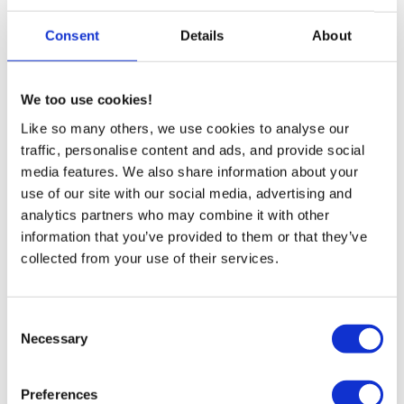
Consent
Details
About
We too use cookies!
Like so many others, we use cookies to analyse our
traffic, personalise content and ads, and provide social
media features. We also share information about your
use of our site with our social media, advertising and
analytics partners who may combine it with other
information that you’ve provided to them or that they’ve
collected from your use of their services.
Consent
Necessary
Selection
D'ici deux ans, les répondants confirment vouloir
accentuer leur taux de flex, en passant
progressivement d'organisation avec 1 poste de travail
Preferences