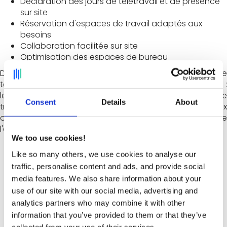
Déclaration des jours de télétravail et de présence
sur site
Réservation d'espaces de travail adaptés aux
besoins
Collaboration facilitée sur site
Optimisation des espaces de bureau
Découvrez le retour d'expérience de Believe à travers le
témoignage de
Molinard Controle
,
Office Coordinator
:
les défis relevés et les actions mises en place pour une
Consent
Details
About
transition vers un modèle de travail hybride et de flex
office pérenne, grâce à une meilleure gestion de
l'environnement de travail.
We too use cookies!
Like so many others, we use cookies to analyse our
traffic, personalise content and ads, and provide social
media features. We also share information about your
use of our site with our social media, advertising and
analytics partners who may combine it with other
Vous souhaitez voir Deskare
information that you’ve provided to them or that they’ve
en action ?
collected from your use of their services.