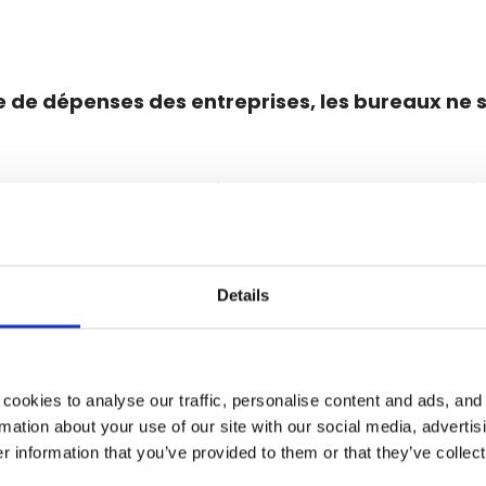
e de dépenses des entreprises, les bureaux ne 
 mais ne savez pas par où commencer ? Ce guide a é
ormer vos bureaux inoccupés en source de revenus :
bâtiment
Details
s
en les monétisant
cookies to analyse our traffic, personalise content and ads, and
mation about your use of our site with our social media, advertis
avail, coworking… et si les bureaux mal occupés devenaie
 information that you’ve provided to them or that they’ve collect