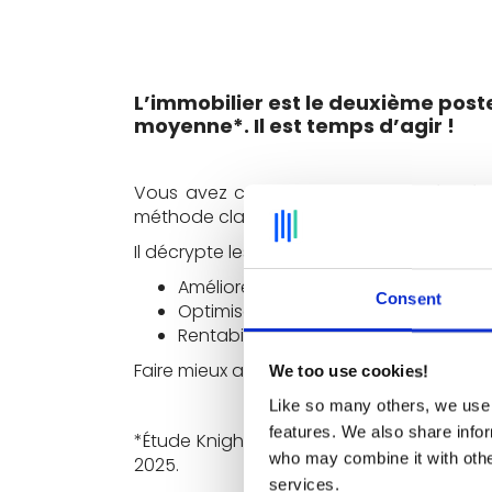
L’immobilier est le deuxième post
moyenne*. Il est temps d’agir !
Vous avez conscience de cette réalité
méthode claire et actionnable.
Il décrypte les 3 étapes clés pour transf
Améliorer la performance de votre 
Consent
Optimiser l’utilisation de vos espace
Rentabiliser vos espaces inoccupés 
Faire mieux avec moins, c’est possible !
We too use cookies!
Like so many others, we use 
features. We also share infor
*Étude Knight Frank, “Challenges, Télétr
who may combine it with other
2025.
services.