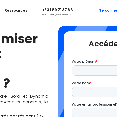
+33 1 89 71 37 88
Ressources
Se conne
Gratuit - Equipe commerciale
miser
Accéde
t
 ?
kare, Sora et Dynamic
’exemples concrets, la
rés par résident
(tout