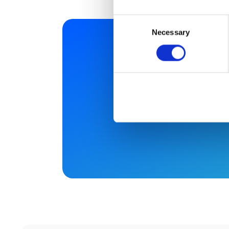
Consent
Necessary
Selection
Vous 
Réservez une démo li