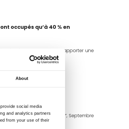
sont occupés qu’à 40 % en
té précisément conçu pour apporter une
About
 provide social media
ing and analytics partners
nt une nouvelle opportunité ?”, Septembre
ed from your use of their