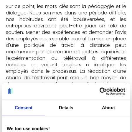
Sur ce point, les mots-clés sont la pédagogie et le
dialogue. Nous sommes dans une période difficile,
nos habitudes ont été bouleversées, et les
entreprises devraient peut-être jouer un rôle de
soutien. Mener des expériences et demander l'avis
des employés nous semble crucial. La mise en place
d'une politique de travail à distance peut
commencer par la création de petites équipes et
l'expérimentation du télétravail à différentes
échelles, en veillant toujours à impliquer les
employés dans le processus. La rédaction d'une
charte de télétravail peut être un bon moyen de
s'assurer que tous les acteurs font pleinement
partie du processus, et peut également apporter
plus de clarté quant à ce qui est attendu.
Consent
Details
About
Sans surprise, nous recommandons aux entreprises
de choisir les bons outils. Il est illusoire de penser que
l'on peut gérer et travailler de la même manière
qu'avant la pandémie et avec les mêmes outils,
We too use cookies!