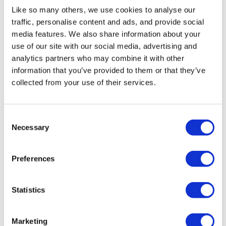
dans un environnement de travail révolutionné.
Like so many others, we use cookies to analyse our
C'est pourquoi nous avons créé Deskare : nous ne
traffic, personalise content and ads, and provide social
pouvons pas attendre des organisations qu'elles
media features. We also share information about your
soient flexibles et agiles si les outils qu'elles utilisent
use of our site with our social media, advertising and
sont statiques et inflexibles.
analytics partners who may combine it with other
Si Deskare vous intéresse, ou si vous souhaitez
information that you’ve provided to them or that they’ve
discuter de la manière d’organiser le travail hybride
collected from your use of their services.
au sein de votre entreprise, vous pouvez consulter
notre
site web
ou
nous contacter directement par
mail
. Vous pouvez également retrouver l'interview
Consent
originale sur le
site de l'Incubateur HEC
.
Necessary
Selection
Preferences
À propos de l'auteur
Victor est cofondateur et CTO de Deskare.
Statistics
Diplômé d'HEC Paris et Polytechnique, il est
spécialisé en développement fullstack (front
end et back end) et gestion de projet. Il a
Marketing